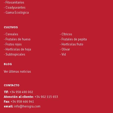
- Fitosanitarios
- Coadyuvantes
- Gama Ecológica
CULTIVOS
- Cereales
- Cítricos
- Frutales de hueso
- Frutales de pepita
- Frutos rojos
- Hortícolas fruto
- Hortícolas de hoja
- Olivar
- Subtropicales
- Vid
BLOG
Ver últimas noticias
CONTACTO
Tlf:
+34 958 490 002
Atención al cliente:
+34 902 115 653
Fax:
+34 958 466 941
email:
info@herogra.com