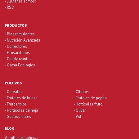
- ¿Quiénes somos?
- RSC
PRODUCTOS
- Bioestimulantes
- Nutrición Avanzada
- Correctores
- Fitosanitarios
- Coadyuvantes
- Gama Ecológica
CULTIVOS
- Cereales
- Cítricos
- Frutales de hueso
- Frutales de pepita
- Frutos rojos
- Hortícolas fruto
- Hortícolas de hoja
- Olivar
- Subtropicales
- Vid
BLOG
Ver últimas noticias