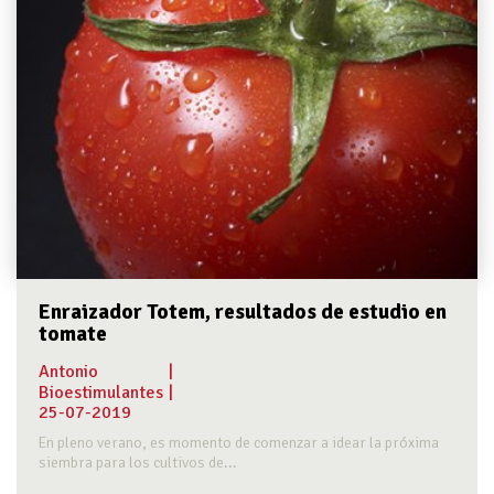
Enraizador Totem, resultados de estudio en
tomate
Antonio
|
Bioestimulantes
|
25-07-2019
En pleno verano, es momento de comenzar a idear la próxima
siembra para los cultivos de...