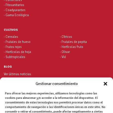
- Correctores
- Fitosanitarios
- Coadyuvantes
- Gama Ecológica
CULTIVOS
- Cereales
- Cítricos
- Frutales de hueso
- Frutales de pepita
- Frutos rojos
- Hortícolas fruto
- Hortícolas de hoja
- Olivar
- Subtropicales
- Vid
BLOG
Ver últimas noticias
Gestionar consentimiento
CONTACTO
Para ofrecer las mejores experiencias, utilizamos tecnologías como las
Tlf:
+34 958 490 002
cookies para almacenar y/o acceder a la información del dispositivo. El
Atención al cliente:
+34 902 115 653
consentimiento de estas tecnologías nos permitirá procesar datos como el
Fax:
+34 958 466 941
comportamiento de navegación o las identificaciones únicas en este sitio. No
email:
info@herogra.com
consentir o retirar el consentimiento, puede afectar negativamente a ciertas