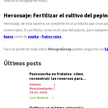
final en la recogida de frutos.
Herocuaje: Fertilizar el cultivo del pepi
Herocuaje, de esta manera, se convierte en un producto que sirve pa
comerciales. Es perfecto, como en el caso del pepino, para cualquier
hueso
como de
pepita
y
frutos rojos
.
Para no perderte nada sobre
HerograGroup
puedes seguirnos en
F
Últimos posts
Poscosecha en frutales: cómo
reconstruir las reservas para...
Antonio
|
Bioestimulantes
|
28-07-2026
Leer Noticia
Cultivos en máxima exigencia: